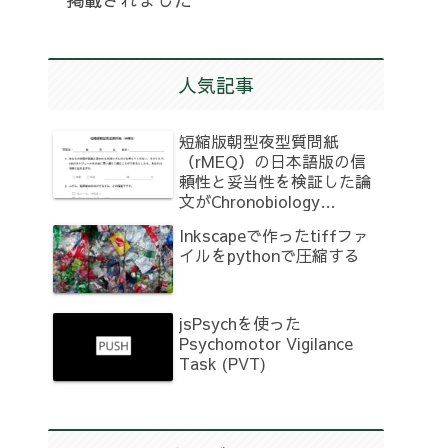
人気記事
短縮版朝型夜型質問紙
（rMEQ）の日本語版の信
頼性と妥当性を検証した論
文がChronobiology
International誌に掲載され
Inkscapeで作ったtiffファ
ました
イルをpythonで圧縮する
jsPsychを使った
Psychomotor Vigilance
Task (PVT)