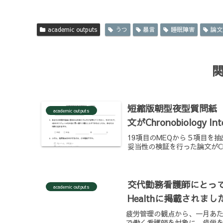
academic outputs
うつ
暴言
睡眠障害
論文
短縮版朝型夜型質問紙（
academic outputs
文がChronobiology 
19項目のMEQから５項目を
妥当性の検証を行った論文がChron
交代勤務看護師にとって必
academic outputs
Healthに掲載されまし
疲労管理の観点から、一月あ
で働く看護師を対象に、疲労