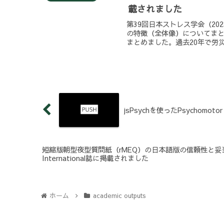
載されました
第39回日本ストレス学会（2
の特徴（全体像）についてま
まとめました。過去20年で労災
jsPsychを使ったPsychomotor Vi
短縮版朝型夜型質問紙（rMEQ）の日本語版の信頼性と妥当性を
International誌に掲載されました
ホーム
academic outputs