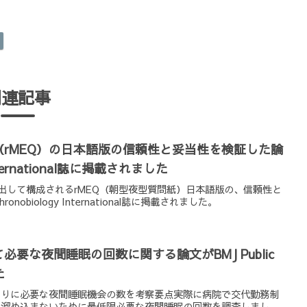
関連記事
rMEQ）の日本語版の信頼性と妥当性を検証した論
International誌に掲載されました
抽出して構成されるrMEQ（朝型夜型質問紙）日本語版の、信頼性と
obiology International誌に掲載されました。
要な夜間睡眠の回数に関する論文がBMJ Public
た
たりに必要な夜間睡眠機会の数を考察要点実際に病院で交代勤務制
を溜め込まないために最低限必要な夜間睡眠の回数を調査しまし