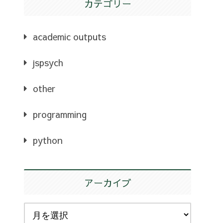
カテゴリー
academic outputs
jspsych
other
programming
python
アーカイブ