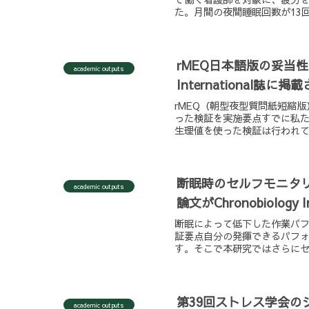
た。月間の夜間睡眠回数が13回
rMEQ日本語版の妥当性を
academic outputs
International誌に
rMEQ（朝型夜型質問紙短縮
った検証を実施要点すでに私た
生理値を使った検証は行われて
断眠時のセルフモニタ
academic outputs
論文がChronobiology
断眠によって低下した作業パ
証要点自分の発揮できるパフ
す。そこで本研究ではさらにセ
第39回ストレス学会
academic outputs