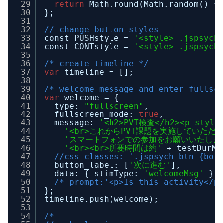
29
return
Math.round(Math.random() *
30
};
31
32
// change button styles
33
const PUSHstyle = 
'<style> .jspsych
34
const CONTstyle = 
'<style> .jspsych
35
36
/* create timeline */
37
var
timeline = [];
38
39
/* welcome message and enter fullsc
40
var
welcome = {
41
type: 
"fullscreen"
,
42
fullscreen_mode: 
true
,
43
message: 
'<h2>PVT検査</h2><p style 
44
'<br>これからPVT課題を実施していただ
45
'スマートフォンでの参加をお願いいたしま
46
'<br><br>所要時間は約'
+ testDurM 
47
//css_classes: '.jspsych-btn {bot
48
button_label: [
'次に進む'
],
49
data: { stimType: 
'welcomeMsg'
},
50
/* prompt:'<p>Is this activity</p
51
};
52
timeline.push(welcome);
53
54
/*