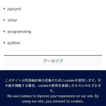
jspsych
other
programming
python
アーカイブ