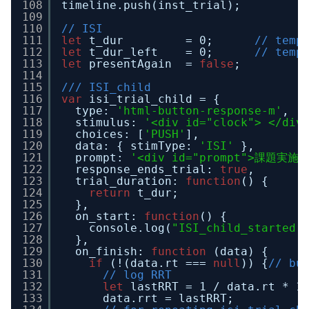
108
timeline.push(inst_trial);
109
110
// ISI
111
let
t_dur         = 0;      
// temp
112
let
t_dur_left    = 0;      
// temp
113
let
presentAgain  = 
false
;
114
115
/// ISI_child
116
var
isi_trial_child = {
117
type: 
'html-button-response-m'
,
118
stimulus: 
'<div id="clock"> </div
119
choices: [
'PUSH'
],
120
data: { stimType: 
'ISI'
},
121
prompt: 
'<div id="prompt">課題実施中
122
response_ends_trial: 
true
,
123
trial_duration: 
function
() {
124
return
t_dur;
125
},
126
on_start: 
function
() {
127
console.log(
"ISI_child_started 
128
},
129
on_finish: 
function
(data) {
130
if
(!(data.rt === 
null
)) {
// bu
131
// log RRT
132
let
lastRRT = 1 / data.rt * 1
133
data.rrt = lastRRT;