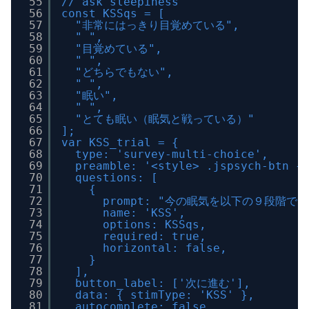
55
// ask sleepiness
56
const KSSqs = [
57
"非常にはっきり目覚めている",
58
" ",
59
"目覚めている",
60
" ",
61
"どちらでもない",
62
" ",
63
"眠い",
64
" ",
65
"とても眠い（眠気と戦っている）"
66
];
67
var KSS_trial = {
68
type: 'survey-multi-choice',
69
preamble: '<style> .jspsych-btn {
70
questions: [
71
{
72
prompt: "今の眠気を以下の９段階で
73
name: 'KSS',
74
options: KSSqs,
75
required: true,
76
horizontal: false,
77
}
78
],
79
button_label: ['次に進む'],
80
data: { stimType: 'KSS' },
81
autocomplete: false,