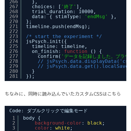
266
},
267
choices: [
'終了'
],
268
trial_duration: 10000,
269
data: { stimType: 
'endMsg'
},
270
};
271
timeline.push(endMsg);
272
273
/* start the experiment */
274
jsPsych.init({
275
timeline: timeline,
276
on_finish: 
function
() {
277
confirm(
'データを記録しました。ブラウ
278
// jsPsych.data.displayData
279
// jsPsych.data.get().localSave
280
}
281
});
ちなみに、同時に読み込んでいたカスタムCSSはこちら
Code: ダブルクリックで編集モード
1
body {
2
background-color
: 
black
;
3
color
: 
white
;