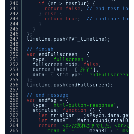
240
if
(et > testDur) {
241
return
false
; 
// end test loo
242
} 
else
{
243
return
true
;  
// continue loo
244
}
245
}
246
};
247
timeline.push(PVT_timeline);
248
249
// finish
250
var
endFullscreen = {
251
type: 
'fullscreen'
,
252
fullscreen_mode: 
false
,
253
button_label: [
'終了'
],
254
data: { stimType: 
'endFullscreen'
255
};
256
timeline.push(endFullscreen);
257
258
// end message
259
var
endMsg = {
260
type: 
'html-button-response'
,
261
stimulus: 
function
() {
262
let
trialDat = jsPsych.data.get
263
let
meanRT = Math.round(trialDa
264
return
'<p>お疲れさまでした。<br>ボ
265
'mean RT = '
+ meanRT + 
' ms<