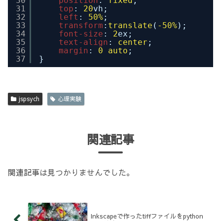
30
position
: 
fixed
;
31
top
: 
20
vh;
32
left
: 
50%
;
33
transform
:
translate
(
-50%
);
34
font-size
: 
2
ex;
35
text-align
: 
center
;
36
margin
: 
0
auto
;
37
}
jspsych
心理実験
関連記事
関連記事は見つかりませんでした。
Inkscapeで作ったtiffファイルをpython