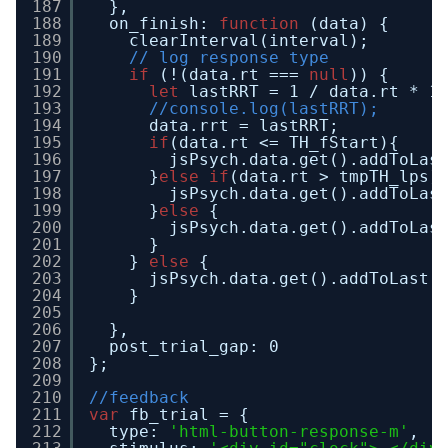
187
},
188
on_finish: 
function
(data) {
189
clearInterval(interval);
190
// log response type
191
if
(!(data.rt === 
null
)) {
192
let
lastRRT = 1 / data.rt * 1
193
//console.log(lastRRT);
194
data.rrt = lastRRT;
195
if
(data.rt <= TH_fStart){
196
jsPsych.data.get().addToLas
197
}
else
if
(data.rt > tmpTH_lps)
198
jsPsych.data.get().addToLas
199
}
else
{
200
jsPsych.data.get().addToLas
201
}
202
} 
else
{
203
jsPsych.data.get().addToLast(
204
}
205
206
},
207
post_trial_gap: 0
208
};
209
210
//feedback
211
var
fb_trial = {
212
type: 
'html-button-response-m'
,