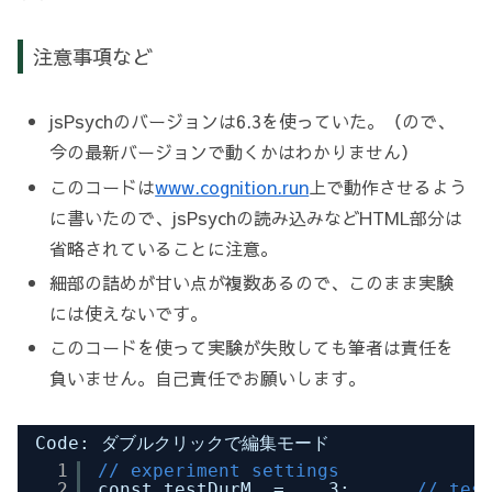
注意事項など
jsPsychのバージョンは6.3を使っていた。（ので、
今の最新バージョンで動くかはわかりません）
このコードは
www.cognition.run
上で動作させるよう
に書いたので、jsPsychの読み込みなどHTML部分は
省略されていることに注意。
細部の詰めが甘い点が複数あるので、このまま実験
には使えないです。
このコードを使って実験が失敗しても筆者は責任を
負いません。自己責任でお願いします。
Code: ダブルクリックで編集モード
1
// experiment settings
2
const testDurM  =    3;      
// tes