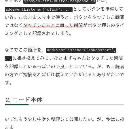
もともと
では、
jspsych-html-button-response.js
としてボタンを準備して
addEventListener('click', ...
いる。このままスマホで使うと、ボタンをタッチした瞬間
ではなく
タッチしたあとに離した瞬間
がボタン押しのタイ
ミングとして記録されてしまう。
なのでこの箇所を、
addEventListener('touchstart',
に書き換えてみて、ひとまずちゃんとタッチした瞬間
...
を記録しているっぽいので良しとしている。が、もし読者
の方でご指摘あればぜひ教えていただけるとありがたいで
す。
コード本体
いずれもう少し中身を整理して公開したい。が、今はこの
まま