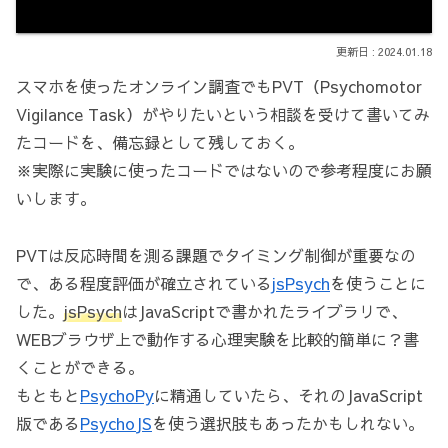
2024.01.18
スマホを使ったオンライン調査でもPVT（Psychomotor
Vigilance Task）がやりたいという相談を受けて書いてみ
たコードを、備忘録として残しておく。
※実際に実験に使ったコードではないので参考程度にお願
いします。
PVTは反応時間を測る課題でタイミング制御が重要なの
で、ある程度評価が確立されている
jsPsych
を使うことに
した。
jsPsych
はJavaScriptで書かれたライブラリで、
WEBブラウザ上で動作する心理実験を比較的簡単に？書
くことができる。
もともと
PsychoPy
に精通していたら、それのJavaScript
版である
PsychoJS
を使う選択肢もあったかもしれない。