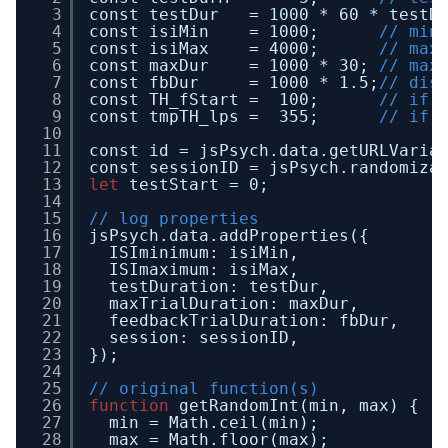
3
const testDur   = 1000 * 60 * testD
4
const isiMin    = 1000;      
// min
5
const isiMax    = 4000;      
// max
6
const maxDur    = 1000 * 30; 
// max
7
const fbDur     = 1000 * 1.5;
// dis
8
const TH_fStart =  100;      
// if(
9
const tmpTH_lps =  355;      
// if(
10
11
const id = jsPsych.data.getURLVaria
12
const sessionID = jsPsych.randomiza
13
let
testStart = 0;
14
15
// log properties
16
jsPsych.data.addProperties({
17
ISIminimum: isiMin,
18
ISImaximum: isiMax,
19
testDuration: testDur,
20
maxTrialDuration: maxDur,
21
feedbackTrialDuration: fbDur,
22
session: sessionID,
23
});
24
25
// original function(s)
26
function
getRandomInt(min, max) {
27
min = Math.ceil(min);
28
max = Math.floor(max);