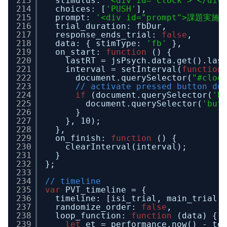
213
stimulus: 
'<div id="clock"> </div
214
choices: [
'PUSH'
],
215
prompt: 
'<div id="prompt">課題実施中
216
trial_duration: fbDur,
217
response_ends_trial: 
false
,
218
data: { stimType: 
'fb'
},
219
on_start: 
function
() {
220
lastRT = jsPsych.data.get().las
221
interval = setInterval(
function
222
document.querySelector(
"#cloc
223
// activate pressed button du
224
if
(document.querySelector(
'b
225
document.querySelector(
'but
226
}
227
}, 10);
228
},
229
on_finish: 
function
() {
230
clearInterval(interval);
231
}
232
};
233
234
// timeline
235
var
PVT_timeline = {
236
timeline: [isi_trial, main_trial,
237
randomize_order: 
false
,
238
loop_function: 
function
(data) {
239
let
et = performance.now() - te