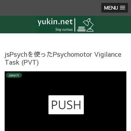
MENU
jsPsychを使ったPsychomotor Vigilance
Task (PVT)
jspsych