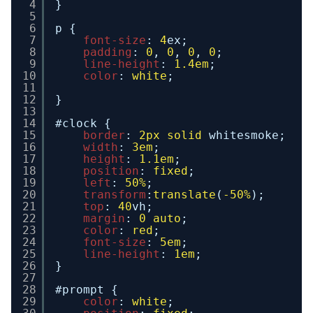
4
}
5
6
p {
7
font-size
: 
4
ex;
8
padding
: 
0
, 
0
, 
0
, 
0
;
9
line-height
: 
1.4em
;
10
color
: 
white
;
11
12
}
13
14
#clock {
15
border
: 
2px
solid
whitesmoke;
16
width
: 
3em
;
17
height
: 
1.1em
;
18
position
: 
fixed
;
19
left
: 
50%
;
20
transform
:
translate
(
-50%
);
21
top
: 
40
vh;
22
margin
: 
0
auto
;
23
color
: 
red
;
24
font-size
: 
5em
;
25
line-height
: 
1em
;
26
}
27
28
#prompt {
29
color
: 
white
;