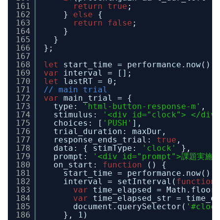
161
return
true
;
162
} 
else
{
163
return
false
;
164
}
165
}
166
};
167
168
let
start_time = performance.now();
169
var
interval = [];
170
let
lastRT = 0;
171
// main trial
172
var
main_trial = {
173
type: 
'html-button-response-m'
,
174
stimulus: 
'<div id="clock"> </div
175
choices: [
'PUSH'
],
176
trial_duration: maxDur,
177
response_ends_trial: 
true
,
178
data: { stimType: 
'clock'
},
179
prompt: 
'<div id="prompt">課題実施中
180
on_start: 
function
() {
181
start_time = performance.now();
182
interval = setInterval(
function
183
var
time_elapsed = Math.floor
184
var
time_elapsed_str = time_e
185
document.querySelector(
'#cloc
186
}, 1)