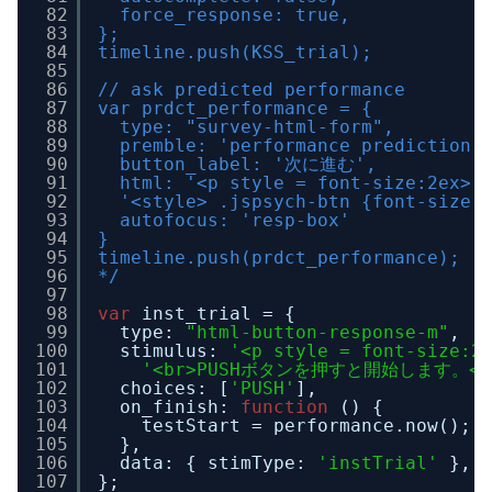
82
force_response: true,
83
};
84
timeline.push(KSS_trial);
85
86
// ask predicted performance
87
var prdct_performance = {
88
type: "survey-html-form",
89
premble: 'performance prediction'
90
button_label: '次に進む',
91
html: '<p style = font-size:2ex> 
92
'<style> .jspsych-btn {font-size:
93
autofocus: 'resp-box'
94
}
95
timeline.push(prdct_performance);
96
*/
97
98
var
inst_trial = {
99
type: 
"html-button-response-m"
,
100
stimulus: 
'<p style = font-
101
'<br>PUSHボタンを押すと開始します。</
102
choices: [
'PUSH'
],
103
on_finish: 
function
() {
104
testStart = performance.now();
105
},
106
data: { stimType: 
'instTrial'
},
107
};