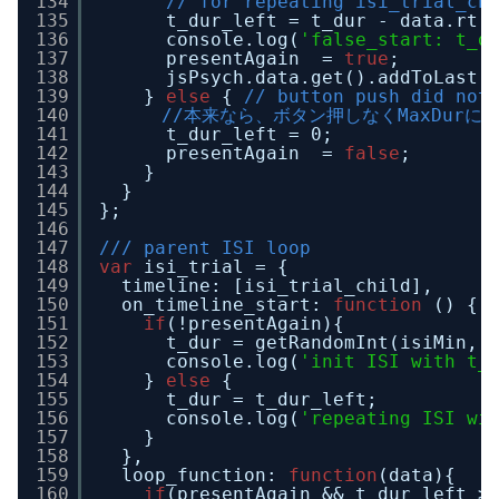
134
// for repeating isi_trial_ch
135
t_dur_left = t_dur - data.rt;
136
console.log(
'false_start: t_d
137
presentAgain  = 
true
;
138
jsPsych.data.get().addToLast(
139
} 
else
{ 
// button push did not
140
//本来なら、ボタン押しなくMaxDurに
141
t_dur_left = 0;
142
presentAgain  = 
false
;
143
}
144
}
145
};
146
147
/// parent ISI loop
148
var
isi_trial = {
149
timeline: [isi_trial_child],
150
on_timeline_start: 
function
() {
151
if
(!presentAgain){
152
t_dur = getRandomInt(isiMin, 
153
console.log(
'init ISI with t_
154
} 
else
{
155
t_dur = t_dur_left;
156
console.log(
'repeating ISI wi
157
}
158
},
159
loop_function: 
function
(data){
160
if
(presentAgain && t_dur_left >