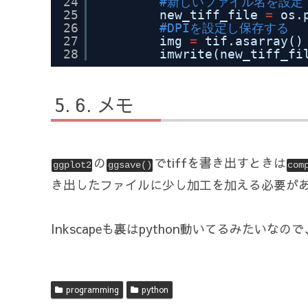
24
#新しいファイル名を設定
25
new_tiff_file 
=
os.
26
#DPIを設定し保存する
27
img 
=
tif.asarray()
28
imwrite(new_tiff_fi
メモ
の
でtiffを書き出すときは
ggplot2
ggsave()
com
き出したファイルに少し加工を加える必要があっ
Inkscapeも裏はpython動いてるみた
programming
python