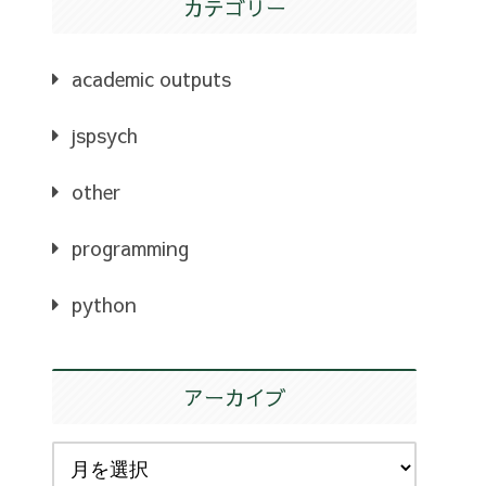
カテゴリー
academic outputs
jspsych
or
file
.endswith(
".tiff"
)]
other
programming
python
アーカイブ