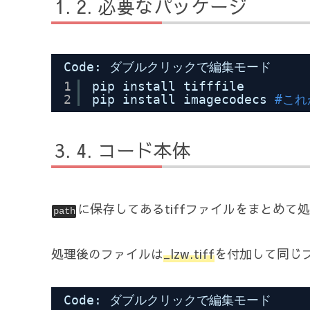
必要なパッケージ
Code: ダブルクリックで編集モード
1
pip install tifffile 
2
pip install imagecodecs 
#こ
コード本体
に保存してあるtiffファイルをまとめて
path
処理後のファイルは
_lzw.tiff
を付加して同じ
Code: ダブルクリックで編集モード