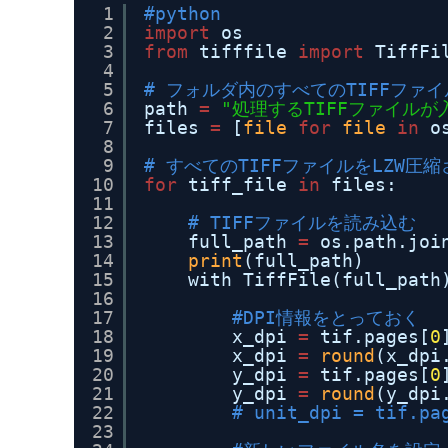
1
#python
2
import
os
3
from
tifffile 
import
TiffFi
4
5
# フォルダ内のすべてのTIFFファ
6
path 
=
"処理するTIFFファイル
7
files 
=
[
file
for
file
in
o
8
9
# すべてのTIFFファイルをLZW圧
10
for
tiff_file 
in
files:
11
12
# TIFFファイルを読み込む
13
full_path 
=
os.path.joi
14
print
(full_path)
15
with TiffFile(full_path
16
17
#DPI情報をとっておく
18
x_dpi 
=
tif.pages[
0
19
x_dpi 
=
round
(x_dpi
20
y_dpi 
=
tif.pages[
0
21
y_dpi 
=
round
(y_dpi
22
# unit_dpi = tif.pa
23