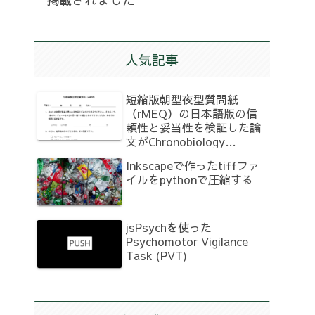
人気記事
短縮版朝型夜型質問紙
（rMEQ）の日本語版の信
頼性と妥当性を検証した論
文がChronobiology
International誌に掲載され
Inkscapeで作ったtiffファ
ました
イルをpythonで圧縮する
jsPsychを使った
Psychomotor Vigilance
Task (PVT)