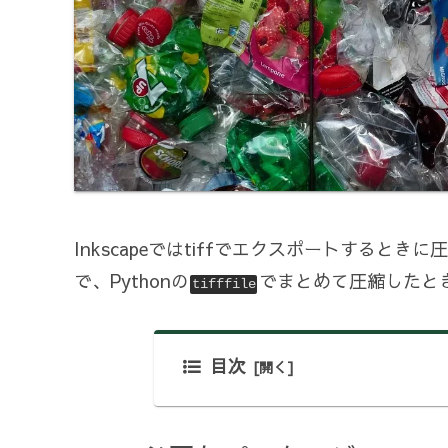
Inkscapeではtiffでエクスポートする
で、Pythonの
でまとめて圧縮したと
tifffile
目次