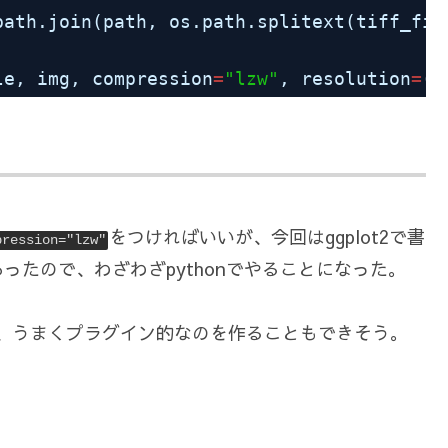
path.join(path, os.path.splitext(tiff_fil
le, img, compression
=
"lzw"
, resolution
=
(x
をつければいいが、今回はggplot2で書
pression="lzw"
たので、わざわざpythonでやることになった。
いなので、うまくプラグイン的なのを作ることもできそう。