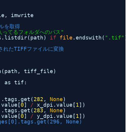
le, imwrite
イルを取得
が入ってるフォルダへのパス"
s.listdir(path) 
if
file
.endswith(
".tif"
) 
縮されたTIFFファイルに変換
n(path, tiff_file)
) as tif:
].tags.get(
282
, 
None
)
.value[
0
] 
/
x_dpi.value[
1
])
].tags.get(
283
, 
None
)
.value[
0
] 
/
y_dpi.value[
1
])
ges[0].tags.get(296, None)